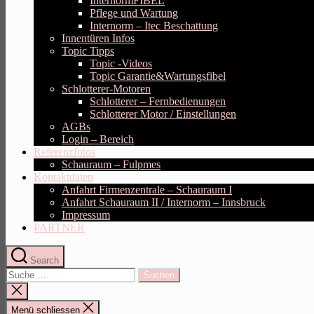
InternormFIBEL
Pflege und Wartung
Internorm – Itec Beschattung
Innentüren Infos
Topic Tipps
Topic -Videos
Topic Garantie&Wartungsfibel
Schlotterer-Motoren
Schlotterer – Fernbedienungen
Schlotterer Motor / Einstellungen
AGBs
Login – Bereich
Referenzfotos
Schauraum – Fulpmes
Kontaktdaten
Anfahrt Firmenzentrale – Schauraum I
Anfahrt Schauraum II / Internorm – Innsbruck
Impressum
PARTNER
Search
Suche
nach:
Suche
schliessen
Menü schliessen