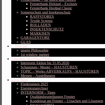
Fensterbank Helopal – Exclusiv
Fensterbank Heolpal Classic
Sonnenschutz und Insektenschutz
RAFFSTORES
Textile Screens
ROLLÄDEN
INSEKTENSCHUTZ
MARKISEN
GARAGENTORE
GLAS
…über uns
unsere Philosophie
1st window partner
Aktionen/Abverkauf/News
Internorm Aktion bis 31.05.2026
Schauraum / Muster – HAUSTÜREN
TOPIC – Werks-ABVERKAUFS – HAUSTÜREN
Messen – Austellungen
Infos/Tipps
Förderungen 2025
Energiesparechner
INTERNORM – Tipps
Qualitätsbeurteilungen Fenster
Kondensat am Fenster – Ursachen und Lösungen