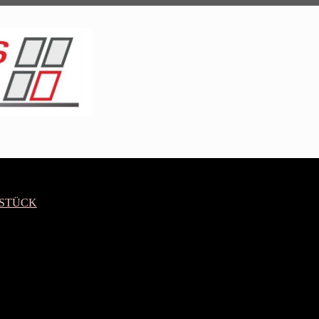
fensterplus
GmbH
LSTÜCK