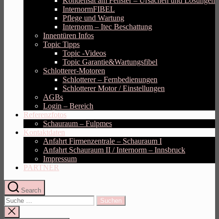
Kondensat am Fenster – Ursachen und Lösungen
InternormFIBEL
Pflege und Wartung
Internorm – Itec Beschattung
Innentüren Infos
Topic Tipps
Topic -Videos
Topic Garantie&Wartungsfibel
Schlotterer-Motoren
Schlotterer – Fernbedienungen
Schlotterer Motor / Einstellungen
AGBs
Login – Bereich
Referenzfotos
Schauraum – Fulpmes
Kontaktdaten
Anfahrt Firmenzentrale – Schauraum I
Anfahrt Schauraum II / Internorm – Innsbruck
Impressum
PARTNER
Search
Suche
nach:
Suche
schliessen