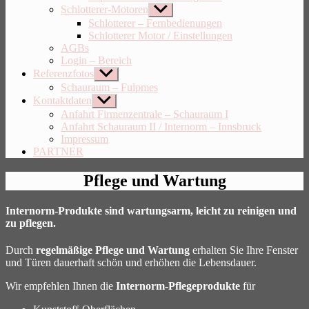
Schlotterer-Motoren
Untermenü
anzeigen
Schlotterer – Fernbedienungen
Schlotterer Motor / Einstellungen
AGBs
Login – Bereich
Referenzfotos
Untermenü
anzeigen
Schauraum – Fulpmes
Kontaktdaten
Untermenü
anzeigen
Anfahrt Firmenzentrale – Schauraum I
Anfahrt Schauraum II / Internorm – Innsbruck
Impressum
PARTNER
Pflege und Wartung
Internorm-Produkte sind wartungsarm, leicht zu reinigen und
zu pflegen.
Durch
regelmäßige Pflege und Wartung
erhalten Sie Ihre Fenster
und Türen dauerhaft schön und erhöhen die Lebensdauer.
Wir empfehlen Ihnen die
Internorm-Pflegeprodukte
für