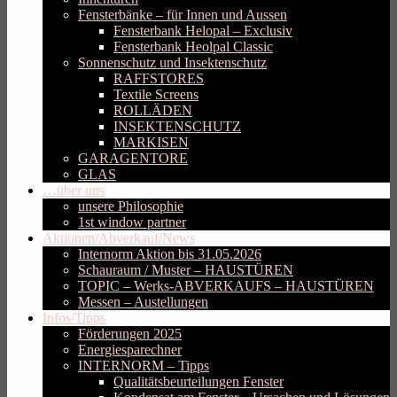
Fensterbänke – für Innen und Aussen
Fensterbank Helopal – Exclusiv
Fensterbank Heolpal Classic
Sonnenschutz und Insektenschutz
RAFFSTORES
Textile Screens
ROLLÄDEN
INSEKTENSCHUTZ
MARKISEN
GARAGENTORE
GLAS
…über uns
unsere Philosophie
1st window partner
Aktionen/Abverkauf/News
Internorm Aktion bis 31.05.2026
Schauraum / Muster – HAUSTÜREN
TOPIC – Werks-ABVERKAUFS – HAUSTÜREN
Messen – Austellungen
Infos/Tipps
Förderungen 2025
Energiesparechner
INTERNORM – Tipps
Qualitätsbeurteilungen Fenster