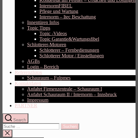
Kondensat am Fenster – Ursachen und Lösungen
InternormFIBEL
Pflege und Wartung
Internorm – Itec Beschattung
Innentüren Infos
Topic Tipps
Topic -Videos
Topic Garantie&Wartungsfibel
Schlotterer-Motoren
Schlotterer – Fernbedienungen
Schlotterer Motor / Einstellungen
AGBs
Login – Bereich
Referenzfotos
Schauraum – Fulpmes
Kontaktdaten
Anfahrt Firmenzentrale – Schauraum I
Anfahrt Schauraum II / Internorm – Innsbruck
Impressum
PARTNER
Search
Suche
nach:
Suche
schliessen