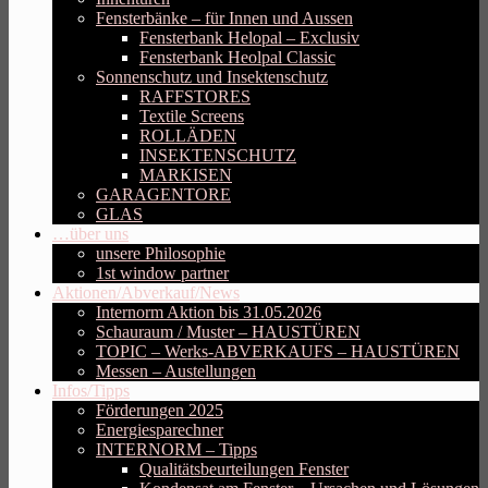
Fensterbänke – für Innen und Aussen
Fensterbank Helopal – Exclusiv
Fensterbank Heolpal Classic
Sonnenschutz und Insektenschutz
RAFFSTORES
Textile Screens
ROLLÄDEN
INSEKTENSCHUTZ
MARKISEN
GARAGENTORE
GLAS
…über uns
unsere Philosophie
1st window partner
Aktionen/Abverkauf/News
Internorm Aktion bis 31.05.2026
Schauraum / Muster – HAUSTÜREN
TOPIC – Werks-ABVERKAUFS – HAUSTÜREN
Messen – Austellungen
Infos/Tipps
Förderungen 2025
Energiesparechner
INTERNORM – Tipps
Qualitätsbeurteilungen Fenster