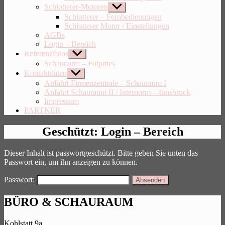
Schlotterer-Motoren
Untermenü
anzeigen
Schlotterer – Fernbedienungen
Schlotterer Motor / Einstellungen
AGBs
Login – Bereich
Referenzfotos
Untermenü
anzeigen
Schauraum – Fulpmes
Kontaktdaten
Untermenü
anzeigen
Anfahrt Firmenzentrale – Schauraum I
Anfahrt Schauraum II / Internorm – Innsbruck
Impressum
PARTNER
Geschützt: Login – Bereich
Dieser Inhalt ist passwortgeschützt. Bitte geben Sie unten das
Passwort ein, um ihn anzeigen zu können.
Passwort:
BÜRO & SCHAURAUM
Kohlstatt 9a