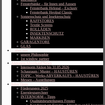
Fensterbänke – für Innen und Aussen
Fensterbank Helopal – Exclusiv
Fensterbank Heolpal Classic
Sonnenschutz und Insektenschutz
RAFFSTORES
Textile Screens
ROLLÄDEN
INSEKTENSCHUTZ
MARKISEN
GARAGENTORE
GLAS
…über uns
unsere Philosophie
1st window partner
Aktionen/Abverkauf/News
Internorm Aktion bis 31.05.2026
Schauraum / Muster – HAUSTÜREN
TOPIC – Werks-ABVERKAUFS – HAUSTÜREN
Messen – Austellungen
Infos/Tipps
Förderungen 2025
Energiesparechner
INTERNORM – Tipps
Qualitätsbeurteilungen Fenster