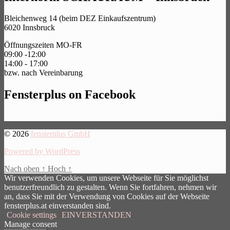
Bleichenweg 14 (beim DEZ Einkaufszentrum)
6020 Innsbruck
Öffnungszeiten MO-FR
09:00 -12:00
14:00 - 17:00
bzw. nach Vereinbarung
Fensterplus on Facebook
© 2026
fensterplus GmbH
Powered by WordPress
Nach oben
↑
Hoch
↑
Wir verwenden Cookies, um unsere Webseite für Sie möglichst
benutzerfreundlich zu gestalten. Wenn Sie fortfahren, nehmen wir
an, dass Sie mit der Verwendung von Cookies auf der Webseite
fensterplus.at einverstanden sind.
Cookie settings
EINVERSTANDEN
Manage consent