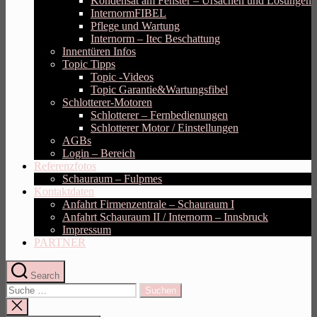
Kondensat am Fenster – Ursachen und Lösungen
InternormFIBEL
Pflege und Wartung
Internorm – Itec Beschattung
Innentüren Infos
Topic Tipps
Topic -Videos
Topic Garantie&Wartungsfibel
Schlotterer-Motoren
Schlotterer – Fernbedienungen
Schlotterer Motor / Einstellungen
AGBs
Login – Bereich
Referenzfotos
Schauraum – Fulpmes
Kontaktdaten
Anfahrt Firmenzentrale – Schauraum I
Anfahrt Schauraum II / Internorm – Innsbruck
Impressum
PARTNER
Search
Suche
nach:
Suche
schliessen